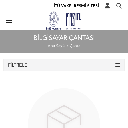
İTÜ VAKFI RESMİ SİTESİ
BILGISAYAR ÇANTASI
Ana Sayfa
Çanta
FILTRELE