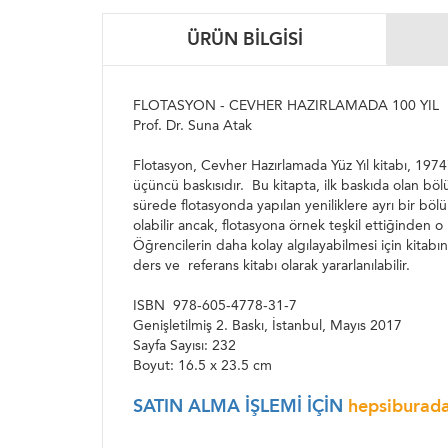
ÜRÜN BILGISI
FLOTASYON - CEVHER HAZIRLAMADA 100 YIL
Prof. Dr. Suna Atak
Flotasyon, Cevher Hazırlamada Yüz Yıl kitabı, 1974
üçüncü baskısıdır. Bu kitapta, ilk baskıda olan böl
sürede flotasyonda yapılan yeniliklere ayrı bir bö
olabilir ancak, flotasyona örnek teşkil ettiğinden o
Öğrencilerin daha kolay algılayabilmesi için kitabı
ders ve referans kitabı olarak yararlanılabilir.
ISBN 978-605-4778-31-7
Genişletilmiş 2. Baskı, İstanbul, Mayıs 2017
Sayfa Sayısı: 232
Boyut: 16.5 x 23.5 cm
SATIN ALMA İŞLEMİ İÇİN
hepsiburad