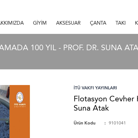
KKIMIZDA
GİYİM
AKSESUAR
ÇANTA
TAKI
K
MADA 100 YIL - PROF. DR. SUNA AT
İTÜ VAKFI YAYINLARI
Flotasyon Cevher H
Suna Atak
Ürün Kodu
9101041