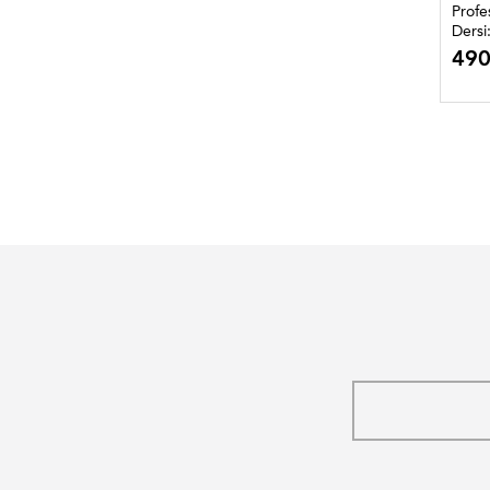
Profe
Dersi
Yılda
49
İTÜ’n