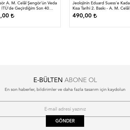
sör A. M. Celâl Şengör’ün Veda
Jeolojinin Eduard Suess'e Kada
: İTÜ’de Geçirdiğim Son 40
Kısa Tarihi 2. Baskı - A. M. Celâl
 Jeolojideki Gelişmeler ve
Şengör
0,00
490,00
ün Katkıları (Türkçe/İngilizce)
E-BÜLTEN
ABONE OL
En son haberler, bildirimler ve daha fazla tasarım için kaydolun
GÖNDER