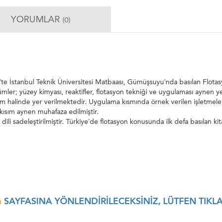
YORUMLAR
(0)
’te İstanbul Teknik Üniversitesi Matbaası, Gümüşsuyu’nda basılan Flotasy
ümler; yüzey kimyası, reaktifler, flotasyon tekniği ve uygulaması aynen 
lüm halinde yer verilmektedir. Uygulama kısmında örnek verilen işletmele
 kısım aynen muhafaza edilmiştir.
n dili sadeleştirilmiştir. Türkiye’de flotasyon konusunda ilk defa basıl
a
SAYFASINA YÖNLENDİRİLECEKSİNİZ, LÜTFEN TIKLA