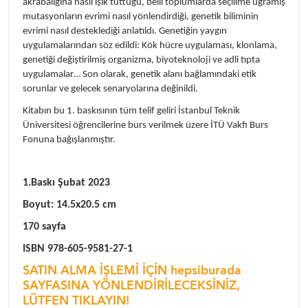
akrabalığına nasıl ışık tuttuğu, belli toplumlarda seçilime uğramış
mutasyonların evrimi nasıl yönlendirdiği, genetik biliminin
evrimi nasıl desteklediği anlatıldı. Genetiğin yaygın
uygulamalarından söz edildi: Kök hücre uygulaması, klonlama,
genetiği değiştirilmiş organizma, biyoteknoloji ve adli tıpta
uygulamalar… Son olarak, genetik alanı bağlamındaki etik
sorunlar ve gelecek senaryolarına değinildi.
Kitabın bu 1. baskısının tüm telif geliri İstanbul Teknik
Üniversitesi öğrencilerine burs verilmek üzere İTÜ Vakfı Burs
Fonuna bağışlanmıştır.
1.Baskı Şubat 2023
Boyut: 14.5x20.5 cm
170 sayfa
ISBN 978-605-9581-27-1
SATIN ALMA İŞLEMİ İÇİN hepsiburada
SAYFASINA YÖNLENDİRİLECEKSİNİZ,
LÜTFEN TIKLAYIN!