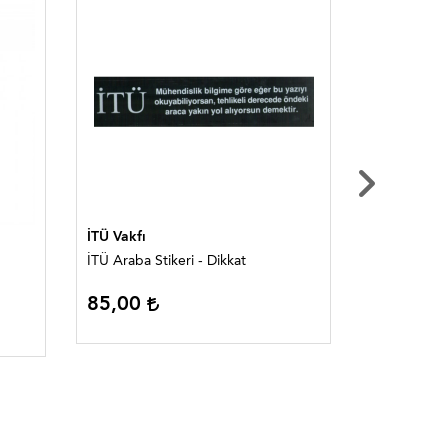
İTÜ Vakfı
İTÜ Vakfı
İTÜ Araba Stikeri - Dikkat
İTÜ Kalın Da
85,00
115,00