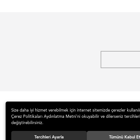
İLETİŞİM
Size daha iyi hizmet verebilmek için internet sitemizde çerezler kullanı
Çerez Politikaları Aydınlatma Metni’ni okuyabilir ve dilerseniz tercihleri
değiştirebilirsiniz.
Tercihleri Ayarla
Tümünü Kabul E