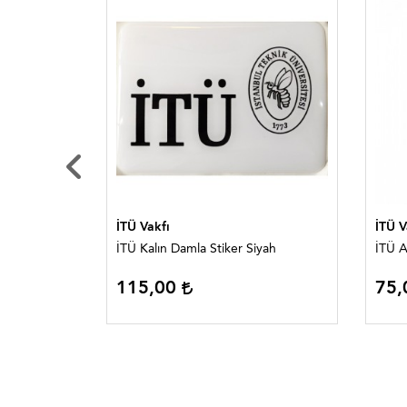
İTÜ Vakfı
İTÜ V
eyaz
İTÜ Kalın Damla Stiker Siyah
İTÜ A
115,00
75