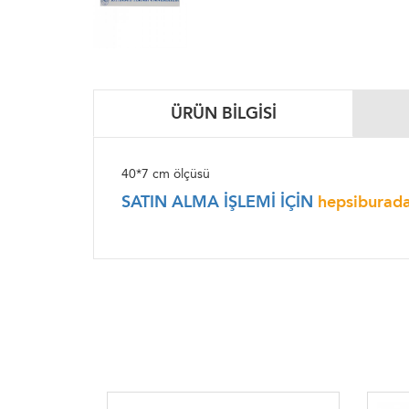
ÜRÜN BILGISI
40*7 cm ölçüsü
SATIN ALMA İŞLEMİ İÇİN
hepsiburad