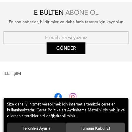
E-BÜLTEN
ABONE OL
En son haberler, bildirimler ve daha fazla tasarım için kaydolun
GÖNDER
İLETİŞİM
Size daha iyi hizmet verebilmek için internet sitemizde çerezler
kullanılmaktadır. Çerez Politikaları Aydınlatma Metni’ni okuyabilir ve
dilerseniz tercihlerinizi değiştirebilirsiniz.
Tercihleri Ayarla
Tümünü Kabul Et
© 2020 İTÜ Vakfı Satış Mekanı | 1773 İTÜ Tüm hakları saklıdır.