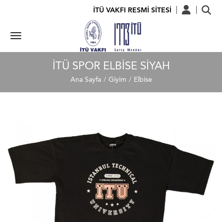
İTÜ VAKFI RESMİ SİTESİ
İTÜ SPOR ELBISE SIYAH
Ana Sayfa
Giyim
Elbise