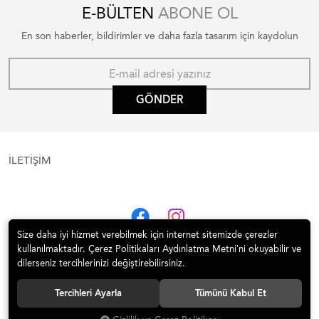
E-BÜLTEN
ABONE OL
En son haberler, bildirimler ve daha fazla tasarım için kaydolun
GÖNDER
İLETİŞİM
Size daha iyi hizmet verebilmek için internet sitemizde çerezler
kullanılmaktadır. Çerez Politikaları Aydınlatma Metni’ni okuyabilir ve
dilerseniz tercihlerinizi değiştirebilirsiniz.
Tercihleri Ayarla
Tümünü Kabul Et
© 2020 İTÜ Vakfı Satış Mekanı | 1773 İTÜ Tüm hakları saklıdır.