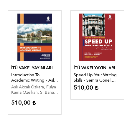
İTÜ VAKFI YAYINLARI
İTÜ VAKFI YAYINLARI
Introduction To
Speed Up Your Writing
Academic Writing - Aslı
Skills - Semra Gönel,
Akçalı Özkara, Fulya
Menekşe Onbaşı, Birol
510,00
Aslı Akçalı Özkara, Fulya
Kama Özelkan, S. Bahar
Çetinkaya, Emrah Çeken
Kama Özelkan, S. Bahar
Arıcı, Şule Gökçe
Editör: Shawn Farrell
Arıcı, Şule Gökçe
Enginarlar
510,00
Enginarlar