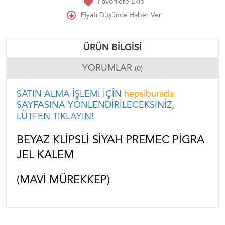
Favorilere Ekle
Fiyatı Düşünce Haber Ver
ÜRÜN BILGISI
YORUMLAR
(0)
SATIN ALMA İŞLEMİ İÇİN
hepsiburada
SAYFASINA YÖNLENDİRİLECEKSİNİZ,
LÜTFEN TIKLAYIN!
BEYAZ KLIPSLI SIYAH PREMEC PIGRA
JEL KALEM
(MAVI MÜREKKEP)