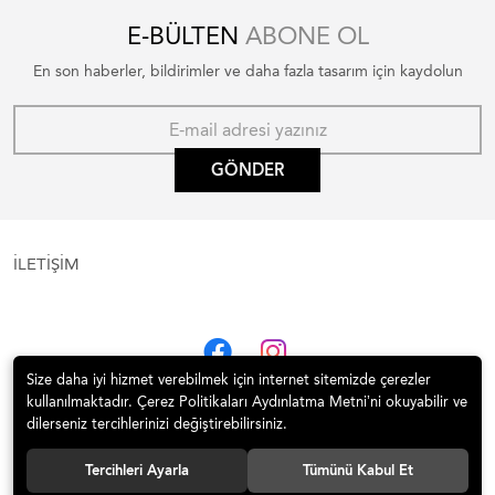
E-BÜLTEN
ABONE OL
En son haberler, bildirimler ve daha fazla tasarım için kaydolun
GÖNDER
İLETİŞİM
Size daha iyi hizmet verebilmek için internet sitemizde çerezler
kullanılmaktadır. Çerez Politikaları Aydınlatma Metni’ni okuyabilir ve
dilerseniz tercihlerinizi değiştirebilirsiniz.
Tercihleri Ayarla
Tümünü Kabul Et
© 2020 İTÜ Vakfı Satış Mekanı | 1773 İTÜ Tüm hakları saklıdır.