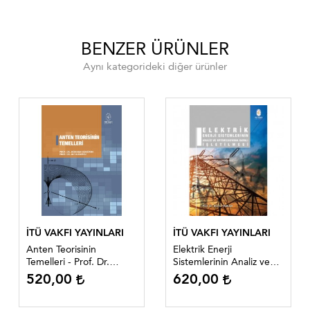
BENZER ÜRÜNLER
Aynı kategorideki diğer ürünler
İTÜ VAKFI YAYINLARI
İTÜ VAKFI YAYINLARI
Anten Teorisinin
Elektrik Enerji
Temelleri - Prof. Dr.
Sistemlerinin Analiz ve
Gökhan Uzgören, Prof.
Optimizasyona Dayalı
520,00
620,00
Dr. Ali Alkumru
İşletilmesi - Prof. Dr.
Nesrin Tarkan