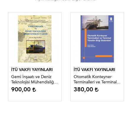
İTÜ VAKFI YAYINLARI
İTÜ VAKFI YAYINLARI
Gemi İnşaatı ve Deniz
Otomatik Konteyner
Teknolojisi Mühendisliği
Terminalleri ve Terminal
Tarihi - Prof. Dr. Reşat
Yönetim Bilgi Sistemleri -
900,00
380,00
Baykal
Yavuz Keçeli, Volkan
Aydoğdu