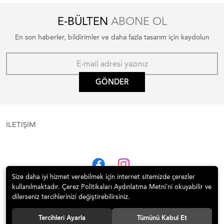
E-BÜLTEN
ABONE OL
En son haberler, bildirimler ve daha fazla tasarım için kaydolun
GÖNDER
İLETİŞİM
Size daha iyi hizmet verebilmek için internet sitemizde çerezler
kullanılmaktadır. Çerez Politikaları Aydınlatma Metni’ni okuyabilir ve
dilerseniz tercihlerinizi değiştirebilirsiniz.
Tercihleri Ayarla
Tümünü Kabul Et
© 2020 İTÜ Vakfı Satış Mekanı | 1773 İTÜ Tüm hakları saklıdır.